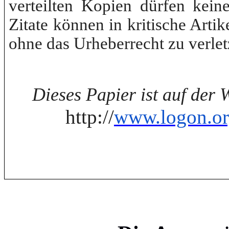
verteilten
Kopien
dürfen
kein
Zitate
können
in
kritische
Artik
ohne
das
Urheberrecht
zu
verle
Dieses Papier
ist
auf der 
http://
www.logon.o