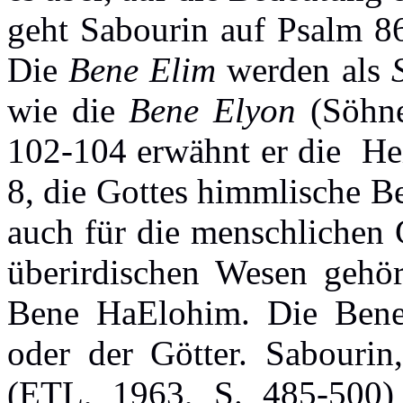
geht Sabourin auf Psalm 86
Die
Bene Elim
werden als
wie die
Bene Elyon
(Söhne
102-104 erwähnt er die Hei
8, die Gottes himmlische Be
auch für die menschlichen 
überirdischen Wesen gehö
Bene HaElohim. Die Bene
oder der Götter. Sabouri
(ETL, 1963, S. 485-500)